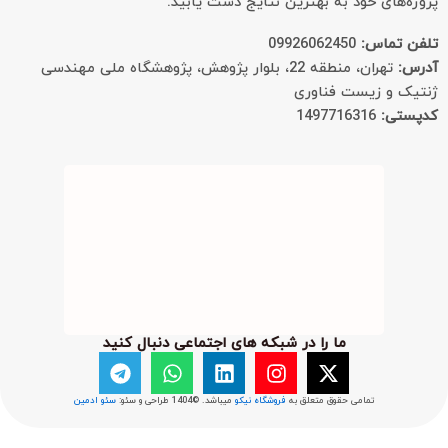
‌های خود به بهترین نتایج دست یابید.
 تماس:
09926062450
:
تهران، منطقه 22، بلوار پژوهش، پژوهشگاه ملی مهندسی
ک و زیست فناوری
تی:
1497716316
ما را در شبکه های اجتماعی دنبال کنید
T
W
L
I
X
e
h
i
n
-
l
a
n
s
t
تمامی حقوق متعلق به
فروشگاه نیکو
میباشد. ©1404 طراحی و سئو:
سئو ادمین
e
t
k
t
w
g
s
e
a
i