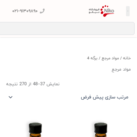
۰۲۱-۹۱۳۰۹۸۹۰
S
/
مواد مرجع
/ برگه 4
د مرجع
نمایش 37–48 از 270 نتیجه
Price
Price
این
این
range:
range:
محصول
محصول
۳.۹۴۶.۸۰۰تومان
۳.۹۴۶.۸۰۰تومان
دارای
دارای
through
through
۷.۸۹۳.۶۰۰تومان
۷.۸۹۳.۶۰۰تومان