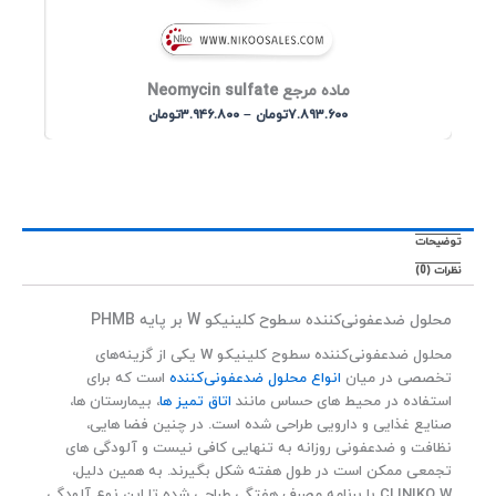
ماده مرجع Neomycin sulfate
P
۷.۸۹۳.۶۰۰
تومان
–
۳.۹۴۶.۸۰۰
تومان
r
i
c
e
r
a
ضیحات
n
ات (0)
g
e
محلول ضدعفونی‌کننده سطوح کلینیکو W بر پایه PHMB
:
۳
محلول ضدعفونی‌کننده سطوح کلینیکو W یکی از گزینه‌های
.
تخصصی در میان
انواع محلول ضدعفونی‌کننده
است که برای
۹
استفاده در محیط‌ های حساس مانند
اتاق تمیز ها
، بیمارستان‌ ها،
۴
صنایع غذایی و دارویی طراحی شده است. در چنین فضا هایی،
۶
نظافت و ضدعفونی روزانه به‌ تنهایی کافی نیست و آلودگی‌ های
.
تجمعی ممکن است در طول هفته شکل بگیرند. به همین دلیل،
۸
۰
CLINIKO W با برنامه مصرف هفتگی طراحی شده تا این نوع آلودگی‌