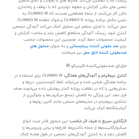
ریسک بالا را تضمین می‌کند. محیط‌ های با رطوبت و دمای متغیر،
تماس‌ های مکرر کارکنان و خطوط تولیدی که با توقف و راه‌اندازی
مکرر کار می‌کنند، از جمله فضاهایی هستند که CLINIKO W به
خوبی مکمل برنامه روزانه CLINIKO D و شوک ماهانه CLINIKO M
عمل می‌کند. با اجرای منظم، این محلول کمک می‌کند آلودگی تجمعی
کنترل شود، ریسک آلودگی متقاطع کاهش یابد و سلامت کارکنان و
کیفیت محصولات حفظ گردد. همچنین این محصولات مناسب
برای
ضد عفونی کننده بیمارستانی
و به عنوان
محلول های
ضدعفونی کننده اتاق عمل
نیز میباشند.
مزایای ضدعفونی‌کننده کلینیکو W
کنترل بیوفیلم و آلودگی‌های هفتگی:
CLINIKO W برای استفاده در
برنامه هفتگی طراحی شده و می‌تواند نقاط کم‌دسترس، درزها و
بخش‌هایی را که در نظافت روزانه کمتر پوشش داده می‌شوند هدف
قرار دهد. این ویژگی به کاهش تجمع میکروب‌ها و جلوگیری از
تشکیل بیوفیلم در محیط‌های حساس مانند کلین روم‌ها و
آزمایشگاه‌ها کمک می‌کند.
اثرگذاری سریع با طیف اثر مناسب:
این محلول قادر است انواع
میکروارگانیسم‌ها از جمله باکتری‌ها، قارچ‌ها و برخی ویروس‌ها را
کاهش دهد و به کنترل آلودگی‌های تجمعی در طول هفته کمک