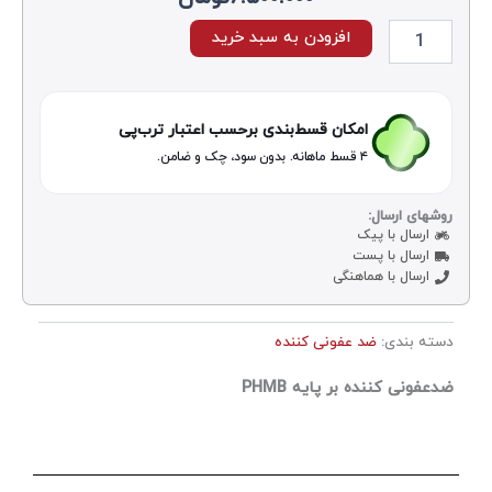
حلول
افزودن به سبد خرید
دعفونی‌کننده
طوح
لینیکو
امکان قسط‌بندی برحسب اعتبار ترب‌پی
مصرف
۴ قسط ماهانه. بدون سود، چک و ضامن.
فتگی)
1
یتری
وشهای ارسال:
دد
ارسال با پیک
ارسال با پست
ارسال با هماهنگی
سته بندی:
ضد عفونی کننده
دعفونی کننده بر پایه PHMB