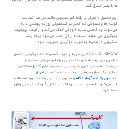
۰
ها را بهتر کنترل کند.
ت
و
این محلول با تمرکز بر نقاط کم‌ دسترس مانند درز ها، اتصالات،
م
گوشه‌ ها و سطوحی که کمتر در ضدعفونی روزانه پوشش داده
ا
می‌شوند، به کاهش منابع آلودگی کمک می‌کند و از ایجاد بیوفیلم
ن
جلوگیری می‌ نماید. استفاده از آن باعث می‌شود چرخه رشد
t
میکروبی در محیط به‌صورت مؤثرتری مدیریت شود.
h
r
CLINIKO W با اثرگذاری سریع و طیف گسترده ضد میکروبی، مکمل
o
u
مناسبی برای برنامه‌ های ضدعفونی روزانه و دوره‌ای محسوب
g
می‌شود. به همین دلیل در بسیاری از محیط‌ های کنترل‌شده، این
h
محلول به‌ عنوان بخشی از یک سیستم کامل از
انواع
۷
ضدعفونی‌کننده آزمایشگاه
و محلول ضدعفونی‌کننده مورد استفاده
.
قرار می‌گیرد تا سطح ایمنی، بهداشت و کنترل آلودگی در طول زمان
۸
حفظ شود.
۹
۳
.
۶
۰
۰
ت