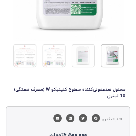
محلول ضدعفونی‌کننده سطوح کلینیکو W (مصرف هفتگی)
لیتری
اشتراک گذاری:
۶.۵۰۰.۰۰۰
تومان