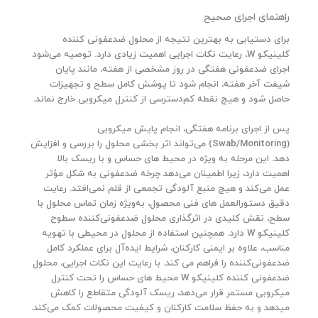
راهنمای اجرای صحیح
برای دستیابی به بهترین نتیجه از محلول ضدعفونی‌ کننده
کلینیکو W، رعایت نکات اجرایی اهمیت زیادی دارد. توصیه می‌شود
اجرای ضدعفونی هفتگی در روز مشخصی از هفته، مانند پایان
شیفت آخر هفته، انجام شود تا پوشش کامل سطح و تجهیزات
حاصل شود و هیچ نقطه کم‌دسترسی از کنترل میکروبی خارج نماند.
پس از اجرای برنامه هفتگی، انجام پایش میکروبی
(Swab/Monitoring) می‌تواند اثر بخشی محلول را بررسی و افزایش
دهد. این مرحله به ویژه در محیط‌ های حساس و با ریسک بالا
اهمیت دارد، زیرا اطمینان می‌دهد چرخه ضدعفونی به شکل مؤثر
عمل می‌کند و هیچ منبع آلودگی تجمعی از قلم نمی‌افتد. رعایت
دقیق دستورالعمل‌ های فنی محصول، به‌ویژه زمان تماس محلول با
سطح، نقش کلیدی در اثرگذاری محلول ضدعفونی‌کننده سطوح
کلینیکو W دارد. همچنین استفاده از محلول در محیطی با تهویه
مناسب، علاوه بر ایمنی کارکنان، شرایط ایده‌آل برای عملکرد کامل
ضدعفونی‌کننده را فراهم می‌ کند. با رعایت این نکات اجرایی، محلول
ضدعفونی‌ کننده کلینیکو W محیط‌ های حساس را تحت کنترل
میکروبی مستمر قرار می‌دهد، ریسک آلودگی متقاطع را کاهش
میدهد و به حفظ سلامت کارکنان و کیفیت محصولات کمک می‌کند.