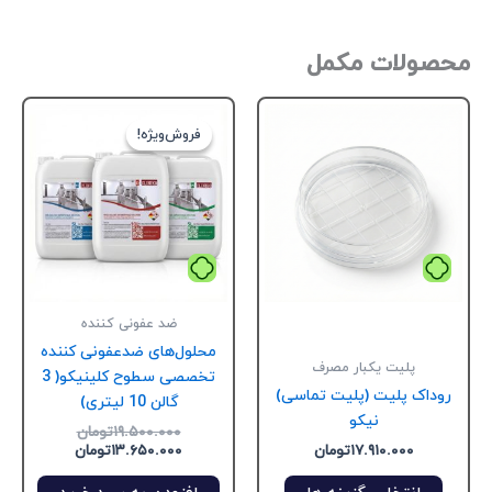
صولات مکمل
قیمت
قیمت
این
اصلی:
فعلی:
محصول
فروش‌ویژه!
فروش‌ویژه!
۱۳.۶۵۰.۰۰۰تومان.
۱۹.۵۰۰.۰۰۰تومان
دارای
بود.
انواع
مختلفی
می
باشد.
گزینه
ها
ضد عفونی کننده
ممکن
محلول‌های ضدعفونی‌ کننده
پلیت یکبار مصرف
است
تخصصی سطوح کلینیکو( 3
وداک پلیت (پلیت تماسی)
در
گالن 10 لیتری)
نیکو
صفحه
۱۹.۵۰۰.۰۰۰
تومان
۱۷.۹۱۰.۰۰۰
تومان
۱۳.۶۵۰.۰۰۰
تومان
محصول
انتخاب