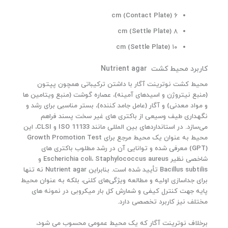
۸
۶ cm (Contact Plate)
۰
۰
۸ cm (Settle Plate)
ت
و
۱۰ cm (Settle Plate)
م
ا
کاربرد محیط کشت Nutrient agar
ن
t
محیط کشت نوترینت آگار با داشتن ترکیباتی همچون پپتون
h
(منبع نیتروژن و اسیدهای آمینه)، عصاره گوشت (منبع ویتامین‌ ها
r
و مواد معدنی) و آگار (عامل جامد کننده)، بستر مناسبی برای رشد و
o
نگهداری طیف وسیعی از باکتری‌ های غیر سخت‌ پسند فراهم
u
می‌سازد. در استانداردهای بین‌ المللی مانند ISO 11133 و CLSI، این
g
محیط به‌ عنوان یک محیط مرجع برای Growth Promotion Test
h
(GPT) معرفی شده و توانایی آن در رشد مطلوب باکتری‌ های
۷
شاخصی نظیر Escherichia coli، Staphylococcus aureus و
.
Bacillus subtilis تأیید شده است. بنابراین Nutrient agar نه تنها
۸
۹
برای جداسازی اولیه و مطالعه ویژگی‌های کلنی، بلکه به‌ عنوان محیط
۳
پایه جهت کنترل کیفی و شمارش کل بار میکروبی در نمونه‌ های
.
مختلف نیز کاربرد تخصصی دارد.
۶
۰
برخلاف نوترینت آگار که یک محیط عمومی محسوب می شود،