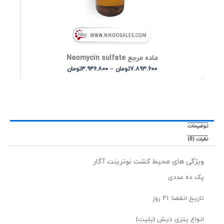
ماده مرجع Neomycin sulfate
P
۷.۸۹۳.۶۰۰
تومان
–
۳.۹۴۶.۸۰۰
تومان
r
i
c
e
r
a
ضیحات
n
ات (0)
g
e
ویژگی های محیط کشت نوترینت آگار
:
۳
پک ده عددی
.
۹
تاریخ انقضا: ۲۱ روز
۴
۶
انواع پتری دیش (پلیت)
.