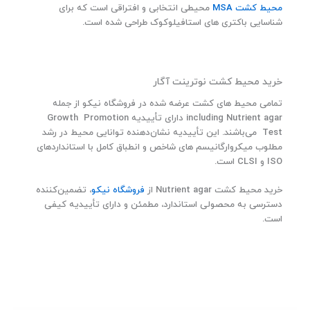
۰
محیط کشت MSA
محیطی انتخابی و افتراقی است که برای
ت
شناسایی باکتری های استافیلوکوک طراحی شده است.
و
م
ا
ن
خرید محیط کشت نوترینت آگار
تمامی محیط‌ های کشت عرضه‌ شده در فروشگاه نیکو از جمله
including Nutrient agar دارای تأییدیه Growth Promotion
Test می‌باشند. این تأییدیه نشان‌دهنده توانایی محیط در رشد
مطلوب میکروارگانیسم‌ های شاخص و انطباق کامل با استانداردهای
ISO و CLSI است.
خرید محیط کشت Nutrient agar از
فروشگاه نیکو
، تضمین‌کننده‌
دسترسی به محصولی استاندارد، مطمئن و دارای تأییدیه کیفی
است.