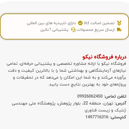
تضمین اصالت کالا
دارای تاییدیه های بین المللی
ارسال سریع محصولات
پشتیبانی آنلاین
ره فروشگاه نیکو
اه نیکو با ارائه مشاوره تخصصی و پشتیبانی حرفه‌ای، تمامی
ای آزمایشگاهی و بهداشتی شما را با بالاترین کیفیت و دقت
ده می‌کند و به شما این امکان را می‌دهد که در تحقیقات و
‌های خود به بهترین نتایج دست یابید.
 تماس:
09926062450
:
تهران، منطقه 22، بلوار پژوهش، پژوهشگاه ملی مهندسی
ک و زیست فناوری
تی:
1497716316